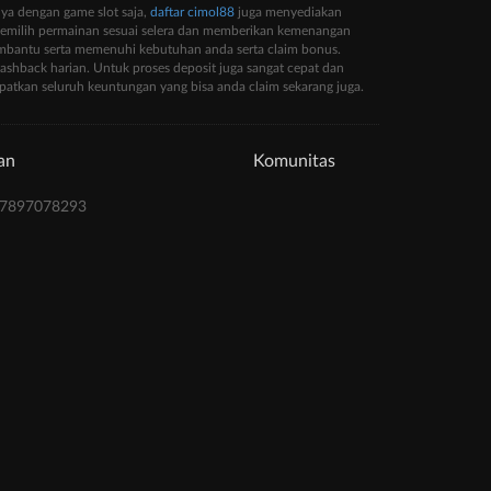
nya dengan game slot saja,
daftar cimol88
juga menyediakan
sa memilih permainan sesuai selera dan memberikan kemenangan
mbantu serta memenuhi kebutuhan anda serta claim bonus.
cashback harian. Untuk proses deposit juga sangat cepat dan
atkan seluruh keuntungan yang bisa anda claim sekarang juga.
an
Komunitas
7897078293