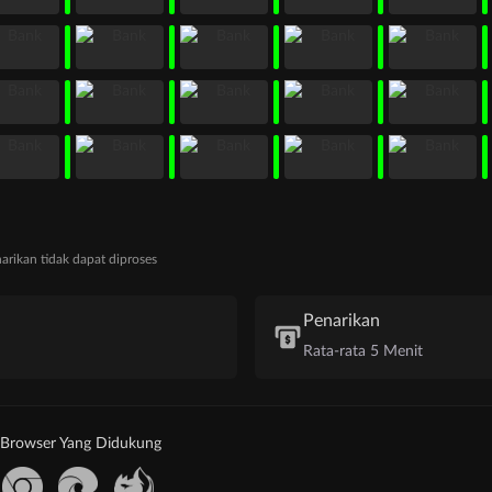
arikan tidak dapat diproses
Penarikan
Rata-rata 5 Menit
Browser Yang Didukung