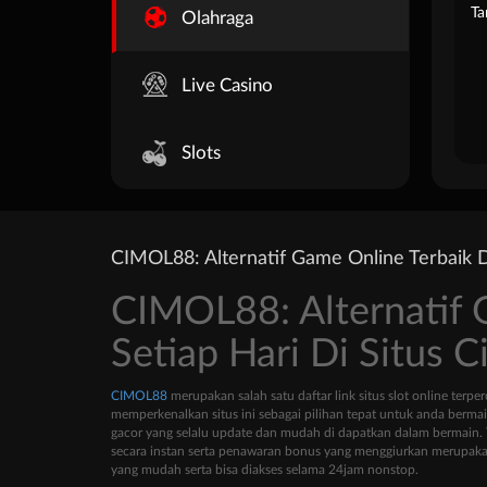
Ta
Olahraga
Live Casino
Slots
CIMOL88: Alternatif Game Online Terbaik D
CIMOL88: Alternatif 
Setiap Hari Di Situs 
CIMOL88
merupakan salah satu daftar link situs slot online terpe
memperkenalkan situs ini sebagai pilihan tepat untuk anda bermain
gacor yang selalu update dan mudah di dapatkan dalam bermain. 
secara instan serta penawaran bonus yang menggiurkan merupakan 
yang mudah serta bisa diakses selama 24jam nonstop.