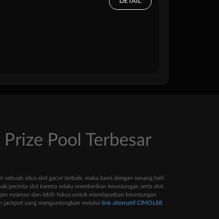
DETAIL
Prize Pool Terbesar
ari sebuah situs slot gacor terbaik, maka kami dengan senang hati
nyak pecinta slot karena selalu memberikan keuntungan serta slot
dengan nyaman dan lebih fokus untuk mendapatkan keuntungan
raih jackpot yang menguntungkan melalui
link alternatif CIMOL88