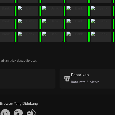
arikan tidak dapat diproses
Penarikan
Rata-rata 5 Menit
Browser Yang Didukung