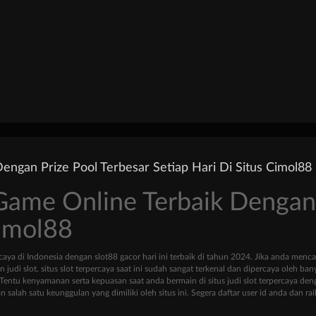
engan Prize Pool Terbesar Setiap Hari Di Situs Cimol88
Game Online Terbaik Dengan 
Cimol88
rcaya di Indonesia dengan slot88 gacor hari ini terbaik di tahun 2024. Jika anda menc
 judi slot. situs slot terpercaya saat ini sudah sangat terkenal dan dipercaya oleh ba
Tentu kenyamanan serta kepuasan saat anda bermain di situs judi slot terpercaya 
salah satu keunggulan yang dimiliki oleh situs ini. Segera daftar user id anda dan 