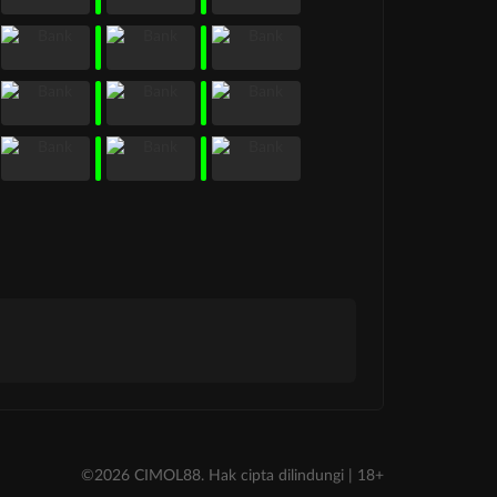
©2026 CIMOL88. Hak cipta dilindungi | 18+