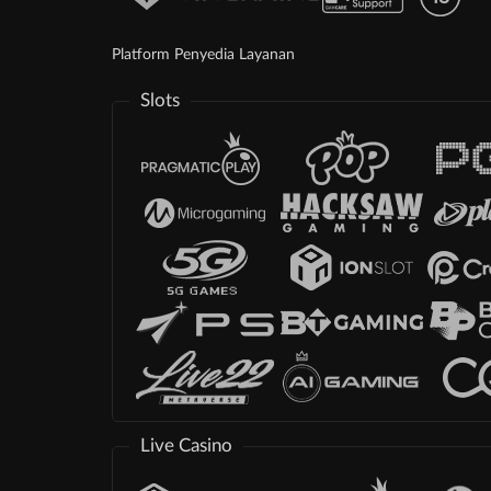
Platform Penyedia Layanan
Slots
Live Casino