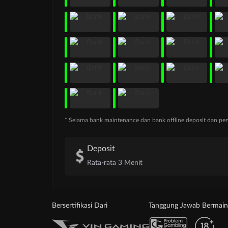
* Selama bank maintenance dan bank offline deposit dan pen
Deposit
Rata-rata 3 Menit
Bersertifikasi Dari
Tanggung Jawab Bermain