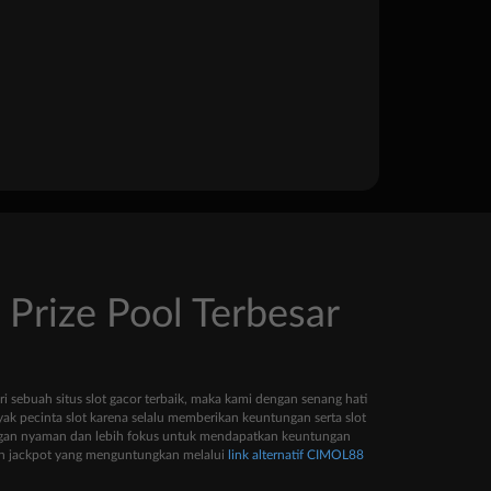
Prize Pool Terbesar
ari sebuah situs slot gacor terbaik, maka kami dengan senang hati
nyak pecinta slot karena selalu memberikan keuntungan serta slot
dengan nyaman dan lebih fokus untuk mendapatkan keuntungan
raih jackpot yang menguntungkan melalui
link alternatif CIMOL88