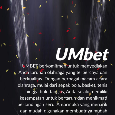
UMbet
UMBET berkomitmen untuk menyediakan
Anda taruhan olahraga yang terpercaya dan
berkualitas. Dengan berbagai macam acara
olahraga, mulai dari sepak bola, basket, tenis
hingga bulu tangkis, Anda selalu memiliki
kesempatan untuk bertaruh dan menikmati
pertandingan seru. Antarmuka yang menarik
dan mudah digunakan membuatnya mudah