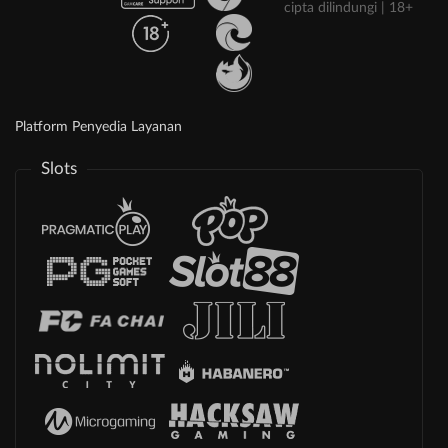
cipta dilindungi | 18+
Platform Penyedia Layanan
Slots