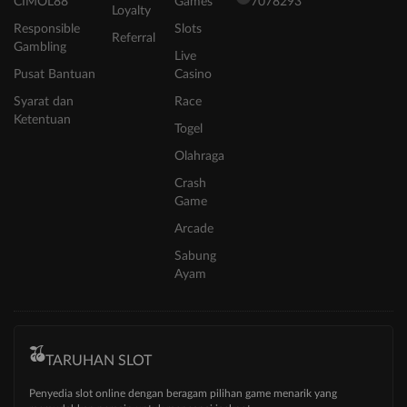
CIMOL88
Games
7078293
Loyalty
Responsible
Slots
Referral
Gambling
Live
Pusat Bantuan
Casino
Syarat dan
Race
Ketentuan
Togel
Olahraga
Crash
Game
Arcade
Sabung
Ayam
TARUHAN SLOT
Penyedia slot online dengan beragam pilihan game menarik yang