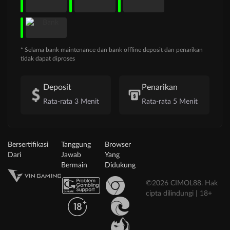
* Selama bank maintenance dan bank offline deposit dan penarikan
tidak dapat diproses
Deposit
Penarikan
Rata-rata 3 Menit
Rata-rata 5 Menit
Bersertifikasi
Tanggung
Browser
Dari
Jawab
Yang
Bermain
Didukung
©2026 CIMOL88. Hak
cipta dilindungi | 18+