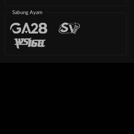
Sabung Ayam