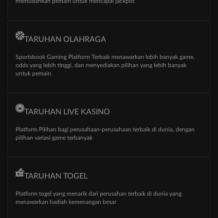
memudahkan pemain untuk mencapai jackpot
TARUHAN OLAHRAGA
Sportsbook Gaming Platform Terbaik menawarkan lebih banyak game,
odds yang lebih tinggi, dan menyediakan pilihan yang lebih banyak
untuk pemain.
TARUHAN LIVE KASINO
Platform Pilihan bagi perusahaan-perusahaan terbaik di dunia, dengan
pilihan variasi game terbanyak
TARUHAN TOGEL
Platform togel yang menarik dari perusahan terbaik di dunia yang
menawarkan hadiah kemenangan besar