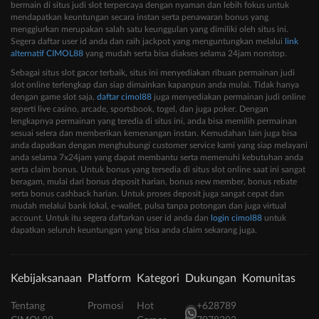
bermain di situs judi slot terpercaya dengan nyaman dan lebih fokus untuk
mendapatkan keuntungan secara instan serta penawaran bonus yang
menggiurkan merupakan salah satu keunggulan yang dimiliki oleh situs ini.
Segera daftar user id anda dan raih jackpot yang menguntungkan melalui
link
alternatif CIMOL88
yang mudah serta bisa diakses selama 24jam nonstop.
Sebagai situs slot gacor terbaik, situs ini menyediakan ribuan permainan judi
slot online terlengkap dan siap dimainkan kapanpun anda mulai. Tidak hanya
dengan game slot saja,
daftar cimol88
juga menyediakan permainan judi online
seperti live casino, arcade, sportsbook, togel, dan juga poker. Dengan
lengkapnya permainan yang teredia di situs ini, anda bisa memilih permainan
sesuai selera dan memberikan kemenangan instan. Kemudahan lain juga bisa
anda dapatkan dengan menghubungi customer service kami yang siap melayani
anda selama 7x24jam yang dapat membantu serta memenuhi kebutuhan anda
serta claim bonus. Untuk bonus yang tersedia di situs slot online saat ini sangat
beragam, mulai dari bonus deposit harian, bonus new member, bonus rebate
serta bonus cashback harian. Untuk proses deposit juga sangat cepat dan
mudah melalui bank lokal, e-wallet, pulsa tanpa potongan dan juga virtual
account. Untuk itu segera daftarkan user id anda dan
login cimol88
untuk
dapatkan seluruh keuntungan yang bisa anda claim sekarang juga.
Kebijaksanaan
Platform
Kategori
Dukungan
Komunitas
Tentang
Promosi
Hot
+628789