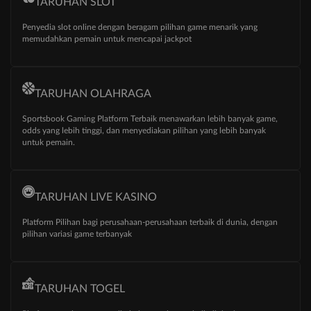
TARUHAN SLOT
Penyedia slot online dengan beragam pilihan game menarik yang
memudahkan pemain untuk mencapai jackpot
TARUHAN OLAHRAGA
Sportsbook Gaming Platform Terbaik menawarkan lebih banyak game,
odds yang lebih tinggi, dan menyediakan pilihan yang lebih banyak
untuk pemain.
TARUHAN LIVE KASINO
Platform Pilihan bagi perusahaan-perusahaan terbaik di dunia, dengan
pilihan variasi game terbanyak
TARUHAN TOGEL