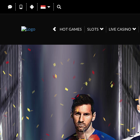
HOT GAMES
SLOTS
LIVE CASINO