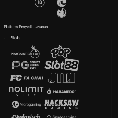
Platform Penyedia Layanan
Slots