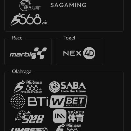
Race
Togel
Olahraga