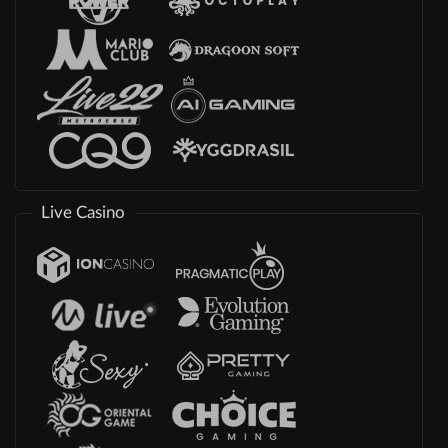
Live Casino