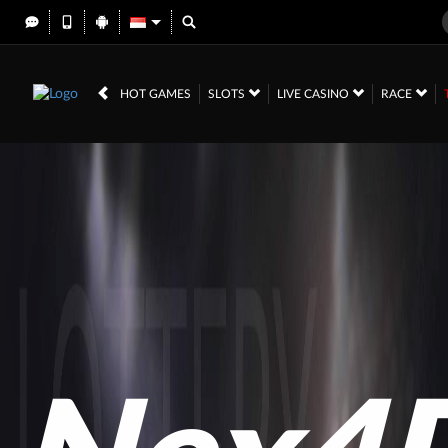
HOT GAMES
SLOTS
LIVE CASINO
RACE