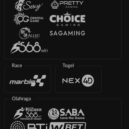
Race
Togel
Olahraga