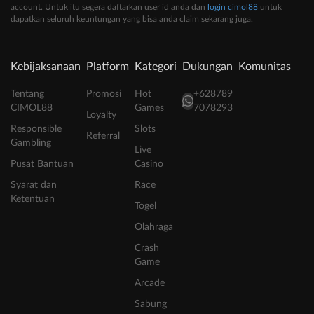
account. Untuk itu segera daftarkan user id anda dan
login cimol88
untuk
dapatkan seluruh keuntungan yang bisa anda claim sekarang juga.
Kebijaksanaan
Platform
Kategori
Dukungan
Komunitas
Tentang
Promosi
Hot
+628789
CIMOL88
Games
7078293
Loyalty
Responsible
Slots
Referral
Gambling
Live
Pusat Bantuan
Casino
Syarat dan
Race
Ketentuan
Togel
Olahraga
Crash
Game
Arcade
Sabung