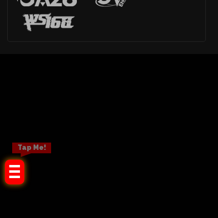
Tap Me!