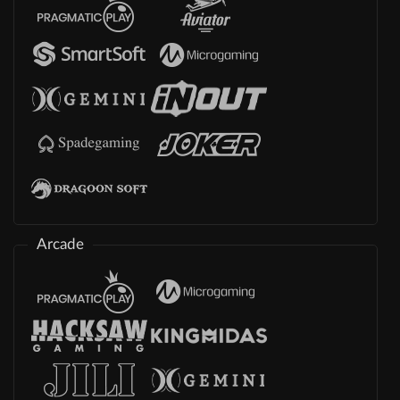
Arcade