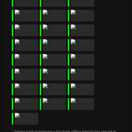
* Selama bank maintenance dan bank offline deposit dan penarikan