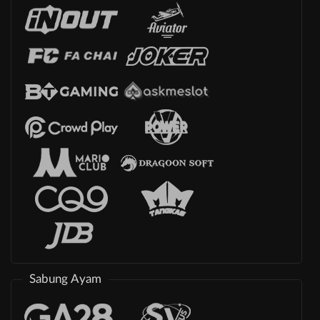
Sabung Ayam