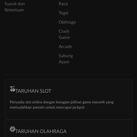
Syarat dan
Race
Ketentuan
Togel
Olahraga
Crash
Game
Arcade
Sabung
Ayam
TARUHAN SLOT
Penyedia slot online dengan beragam pilihan game menarik yang
memudahkan pemain untuk mencapai jackpot
TARUHAN OLAHRAGA