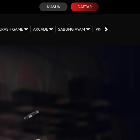
MASUK
DAFTAR
PROMOSI
CRASH GAME
ARCADE
SABUNG AYAM