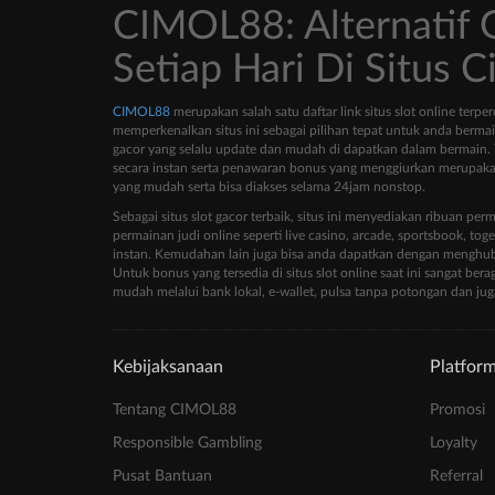
CIMOL88: Alternatif 
Setiap Hari Di Situs 
CIMOL88
merupakan salah satu daftar link situs slot online terpe
memperkenalkan situs ini sebagai pilihan tepat untuk anda bermain
gacor yang selalu update dan mudah di dapatkan dalam bermain. 
secara instan serta penawaran bonus yang menggiurkan merupakan 
yang mudah serta bisa diakses selama 24jam nonstop.
Sebagai situs slot gacor terbaik, situs ini menyediakan ribuan pe
permainan judi online seperti live casino, arcade, sportsbook, t
instan. Kemudahan lain juga bisa anda dapatkan dengan menghub
Untuk bonus yang tersedia di situs slot online saat ini sangat b
mudah melalui bank lokal, e-wallet, pulsa tanpa potongan dan jug
Kebijaksanaan
Platfor
Tentang CIMOL88
Promosi
Responsible Gambling
Loyalty
Pusat Bantuan
Referral