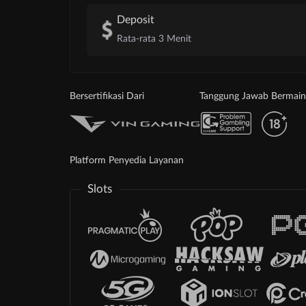
Deposit
Rata-rata 3 Menit
Bersertifikasi Dari
Tanggung Jawab Bermain
Platform Penyedia Layanan
Slots