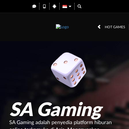
HOT GAMES
SA Gaming
SA Gaming adalah penyedia platform hiburan