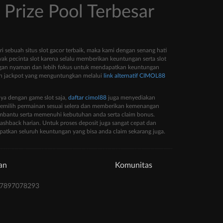
Prize Pool Terbesar
ari sebuah situs slot gacor terbaik, maka kami dengan senang hati
nyak pecinta slot karena selalu memberikan keuntungan serta slot
dengan nyaman dan lebih fokus untuk mendapatkan keuntungan
raih jackpot yang menguntungkan melalui
link alternatif CIMOL88
nya dengan game slot saja,
daftar cimol88
juga menyediakan
sa memilih permainan sesuai selera dan memberikan kemenangan
mbantu serta memenuhi kebutuhan anda serta claim bonus.
cashback harian. Untuk proses deposit juga sangat cepat dan
atkan seluruh keuntungan yang bisa anda claim sekarang juga.
an
Komunitas
7897078293