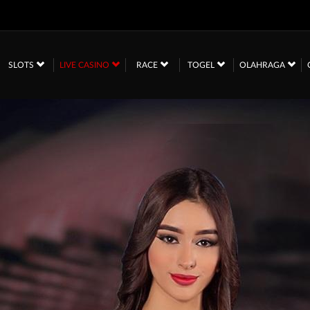
SLOTS
LIVE CASINO
RACE
TOGEL
OLAHRAGA